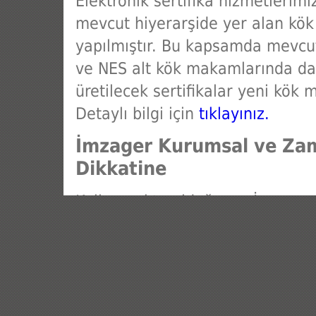
Elektronik sertifika hizmetlerimi
mevcut hiyerarşide yer alan kök
yapılmıştır. Bu kapsamda mevcu
ve NES alt kök makamlarında da 
üretilecek sertifikalar yeni kök 
Detaylı bilgi için
tıklayınız.
İmzager Kurumsal ve Zama
Dikkatine
Kullanmakta olduğunuz İmzager
lisans süresi 01.06.2026 tarihin
kesinti yaşamamanız adına, beli
güncel sürümüne geçiş yapılması
için
tıklayınız.