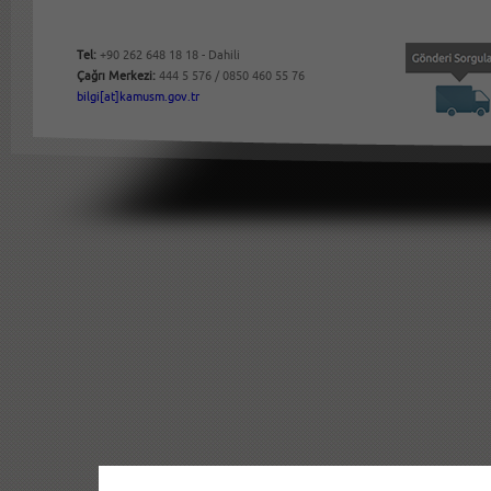
Tel:
+90 262 648 18 18 - Dahili
Çağrı Merkezi:
444 5 576 / 0850 460 55 76
bilgi[at]kamusm.gov.tr