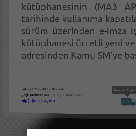
kütüphanesinin (MA3 AP
tarihinde kullanıma kapatıl
sürüm üzerinden e-imza iş
kütüphanesi ücretli yeni ve
adresinden Kamu SM’ye baş
Tel:
+90 262 648 18 18 - Dahili
Çağrı Merkezi:
444 5 576 / 0850 460 55 76
bilgi[at]kamusm.gov.tr