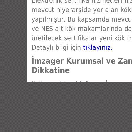
Elektronik sertifika hizmetlerimi
mevcut hiyerarşide yer alan kök
yapılmıştır. Bu kapsamda mevcu
ve NES alt kök makamlarında da 
üretilecek sertifikalar yeni kök 
Detaylı bilgi için
tıklayınız.
İmzager Kurumsal ve Zama
Dikkatine
Kullanmakta olduğunuz İmzager
lisans süresi 01.06.2026 tarihin
kesinti yaşamamanız adına, beli
güncel sürümüne geçiş yapılması
için
tıklayınız.