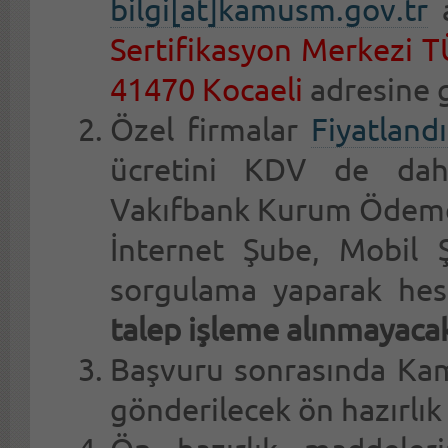
bilgi[at]kamusm.gov.tr
a
Sertifikasyon Merkezi T
41470 Kocaeli
adresine 
Özel firmalar
Fiyatland
ücretini KDV de dah
Vakıfbank Kurum Ödemel
İnternet Şube, Mobil 
sorgulama yaparak hes
talep işleme alınmayacak
Başvuru sonrasında Kam
gönderilecek ön hazırlı