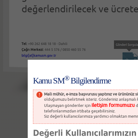
değerlendirilecek ve ücrete 
Tel:
+90 262 648 18 18 - Dahili
Çağrı Merkezi:
444 5 576 / 0850 460 55 76
bilgi[at]kamusm.gov.tr
®
Kamu SM
Bilgilendirme
Mali mühür, e-imza başvurusu yaptınız ve ürününüz s
olduğumuzu belirtmek isteriz. Gönderiniz anlaşmalı kur
iletişim formumuzu
Ulaşmayan gönderiler için
d
telefonlarımızdan irtibata geçebilirsiniz.
Siz değerli kullanıcılarımıza yardımcı olmaktan memnun
Değerli Kullanıcılarımızın